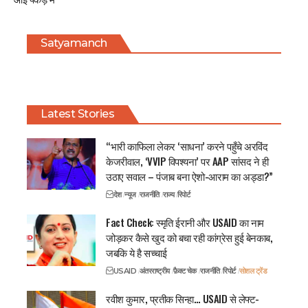
Satyamanch
Latest Stories
“भारी काफिला लेकर ‘साधना’ करने पहुँचे अरविंद
केजरीवाल, ‘VVIP विपश्यना’ पर AAP सांसद ने ही
उठाए सवाल – पंजाब बना ऐशो-आराम का अड्डा?”
देश
न्यूज
राजनीति
राज्य
रिपोर्ट
Fact Check: स्मृति ईरानी और USAID का नाम
जोड़कर कैसे खुद को बचा रही कांग्रेस हुई बेनकाब,
जबकि ये है सच्चाई
USAID
अंतरराष्ट्रीय
फ़ैक्ट चेक
राजनीति
रिपोर्ट
सोशल ट्रेंड
रवीश कुमार, प्रतीक सिन्हा… USAID से लेफ्ट-