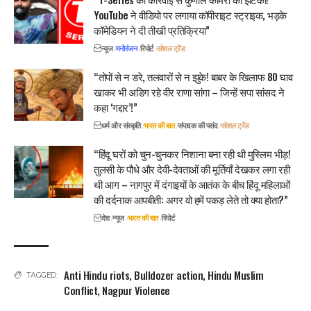
YouTube ने वीडियो पर लगाया कॉपीराइट स्ट्राइक, भड़के
कॉमेडियन ने दी तीखी प्रतिक्रिया”
न्यूज
मनोरंजन
रिपोर्ट
सोशल ट्रेंड
“तोपों से न डरे, तलवारों से न झुके! बाबर के खिलाफ 80 घाव
खाकर भी अडिग रहे वीर राणा सांगा – जिन्हें सपा सांसद ने
कहा ‘गद्दार’!”
धर्म और संस्कृति
भारत की बात
संपादक की पसंद
सोशल ट्रेंड
“हिंदू घरों को चुन-चुनकर निशाना बना रही थी मुस्लिम भीड़!
तुलसी के पौधे और देवी-देवताओं की मूर्तियाँ देखकर लगा रही
थी आग – नागपुर में दंगाइयों के आतंक के बीच हिंदू महिलाओं
की दर्दनाक आपबीती: अगर वो हमें पकड़ लेते तो क्या होता?”
देश
न्यूज
भारत की बात
रिपोर्ट
Anti Hindu riots
,
Bulldozer action
,
Hindu Muslim
TAGGED:
Conflict
,
Nagpur Violence