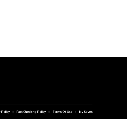
 Policy
Fact Checking Policy
Terms Of Use
My Saves