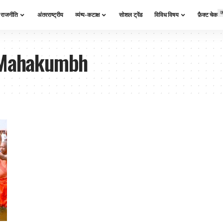
क
राजनीति
अंतरराष्ट्रीय
व्यंग्य-कटाक्ष
सोशल ट्रेंड
विविध विषय
फ़ैक्ट चेक
 Mahakumbh