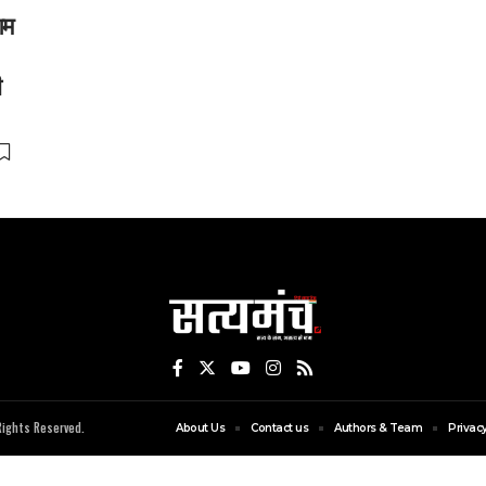
गम
ी
ights Reserved.
About Us
Contact us
Authors & Team
Privacy