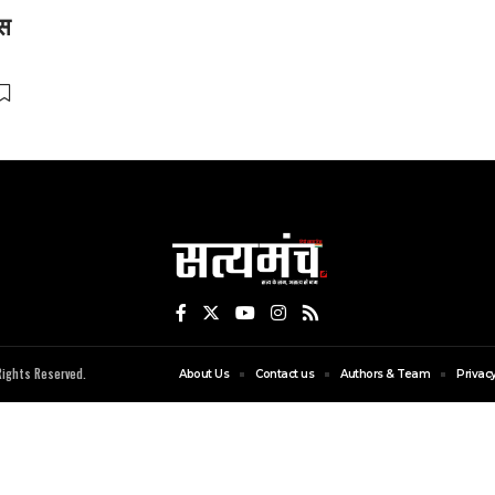
ैस
ights Reserved.
About Us
Contact us
Authors & Team
Privacy