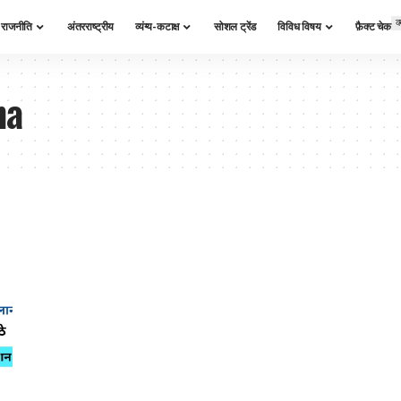
क
राजनीति
अंतरराष्ट्रीय
व्यंग्य-कटाक्ष
सोशल ट्रेंड
विविध विषय
फ़ैक्ट चेक
na