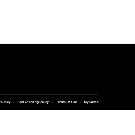
 Policy
Fact Checking Policy
Terms Of Use
My Saves