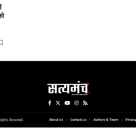
ं
को
ights Reserved.
About Us
Contact us
Authors & Team
Privacy