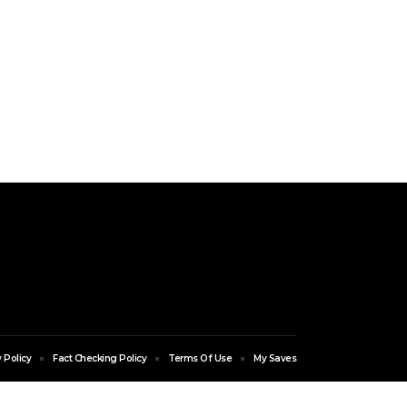
 Policy
Fact Checking Policy
Terms Of Use
My Saves