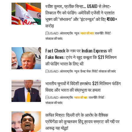
रवीश कुमार, प्रतीक सिन्हा… USAID से लेफ्ट-
लिबरल गैंग को फंडिंग: अमेरिकी एजेंसी ने प्रशांत
भूषण की ‘संभावना’ और ‘इंटरन्यूज’ को दिए ₹4100+
करोड़
USAID
अंतरराष्ट्रीय
न्यूज
भारत की बात
राजनीति
रिपोर्ट
संपादक की पसंद
Fact Check के नाम पर Indian Express की
Fake News: ट्रंप ने खुद कबूला कि $21 मिलियन
की फंडिंग भारत के लिए थी
USAID
अंतरराष्ट्रीय
न्यूज
फ़ैक्ट चेक
रिपोर्ट
संपादक की पसंद
भारतीय चुनावों में विदेशी हस्तक्षेप: $21 मिलियन फंडिंग
विवाद और भारत की संप्रभुता पर हमला
USAID
अंतरराष्ट्रीय
भारत की बात
राजनीति
रिपोर्ट
संपादक की पसंद
कपिल मिश्रा: दिल्ली दंगे के आरोप के वैश्विक
प्रोपेगेंडा को कुचलकर हिंदू ह्रदय सम्राट की गद्दी पर
आरूढ़ यह योद्धा!