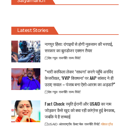
Satyamanch
Latest Stories
नागपुर हिंसा: दंगाइयों से होगी नुकसान की भरपाई,
सरकार का बुलडोजर एक्शन तैयार
देश
न्यूज
राजनीति
राज्य
रिपोर्ट
“भारी काफिला लेकर ‘साधना’ करने पहुँचे अरविंद
केजरीवाल, ‘VVIP विपश्यना’ पर AAP सांसद ने ही
उठाए सवाल – पंजाब बना ऐशो-आराम का अड्डा?”
देश
न्यूज
राजनीति
राज्य
रिपोर्ट
Fact Check: स्मृति ईरानी और USAID का नाम
जोड़कर कैसे खुद को बचा रही कांग्रेस हुई बेनकाब,
जबकि ये है सच्चाई
USAID
अंतरराष्ट्रीय
फ़ैक्ट चेक
राजनीति
रिपोर्ट
सोशल ट्रेंड