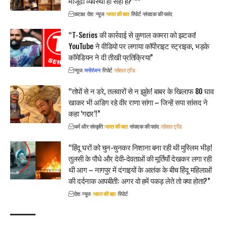
मौजूदा व्यवस्था ही सही है?”**
कटाक्ष
देश
न्यूज
भारत की बात
रिपोर्ट
संपादक की पसंद
“T-Series की कार्रवाई से कुणाल कामरा को झटका!
YouTube ने वीडियो पर लगाया कॉपीराइट स्ट्राइक, भड़के
कॉमेडियन ने दी तीखी प्रतिक्रिया”
न्यूज
मनोरंजन
रिपोर्ट
सोशल ट्रेंड
“तोपों से न डरे, तलवारों से न झुके! बाबर के खिलाफ 80 घाव
खाकर भी अडिग रहे वीर राणा सांगा – जिन्हें सपा सांसद ने
कहा ‘गद्दार’!”
धर्म और संस्कृति
भारत की बात
संपादक की पसंद
सोशल ट्रेंड
“हिंदू घरों को चुन-चुनकर निशाना बना रही थी मुस्लिम भीड़!
तुलसी के पौधे और देवी-देवताओं की मूर्तियाँ देखकर लगा रही
थी आग – नागपुर में दंगाइयों के आतंक के बीच हिंदू महिलाओं
की दर्दनाक आपबीती: अगर वो हमें पकड़ लेते तो क्या होता?”
देश
न्यूज
भारत की बात
रिपोर्ट