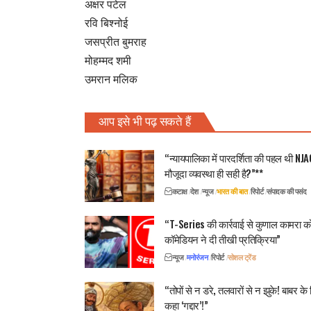
अक्षर पटेल
रवि बिश्नोई
जसप्रीत बुमराह
मोहम्मद शमी
उमरान मलिक
आप इसे भी पढ़ सकते हैं
“न्यायपालिका में पारदर्शिता की पहल थी NJA
मौजूदा व्यवस्था ही सही है?”**
कटाक्ष
देश
न्यूज
भारत की बात
रिपोर्ट
संपादक की पसंद
“T-Series की कार्रवाई से कुणाल कामरा क
कॉमेडियन ने दी तीखी प्रतिक्रिया”
न्यूज
मनोरंजन
रिपोर्ट
सोशल ट्रेंड
“तोपों से न डरे, तलवारों से न झुके! बाबर 
कहा ‘गद्दार’!”