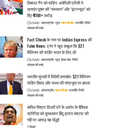
लिबरल गैंग को फंडिंग: अमेरिकी एजेंसी ने
प्रशांत भूषण की ‘संभावना’ और ‘इंटरन्यूज’ को
दिए ₹4100+ करोड़
USAID
अंतरराष्ट्रीय
न्यूज
भारत की बात
राजनीति
रिपोर्ट
संपादक की पसंद
Fact Check के नाम पर Indian Express की
Fake News: ट्रंप ने खुद कबूला कि $21
मिलियन की फंडिंग भारत के लिए थी
USAID
अंतरराष्ट्रीय
न्यूज
फ़ैक्ट चेक
रिपोर्ट
संपादक की पसंद
भारतीय चुनावों में विदेशी हस्तक्षेप: $21 मिलियन
फंडिंग विवाद और भारत की संप्रभुता पर हमला
USAID
अंतरराष्ट्रीय
भारत की बात
राजनीति
रिपोर्ट
संपादक की पसंद
कपिल मिश्रा: दिल्ली दंगे के आरोप के वैश्विक
प्रोपेगेंडा को कुचलकर हिंदू ह्रदय सम्राट की
गद्दी पर आरूढ़ यह योद्धा!
रिपोर्ट