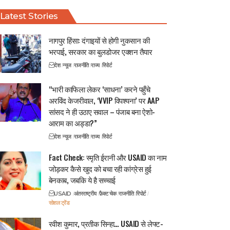
Latest Stories
नागपुर हिंसा: दंगाइयों से होगी नुकसान की
भरपाई, सरकार का बुलडोजर एक्शन तैयार
देश
न्यूज
राजनीति
राज्य
रिपोर्ट
“भारी काफिला लेकर ‘साधना’ करने पहुँचे
अरविंद केजरीवाल, ‘VVIP विपश्यना’ पर AAP
सांसद ने ही उठाए सवाल – पंजाब बना ऐशो-
आराम का अड्डा?”
देश
न्यूज
राजनीति
राज्य
रिपोर्ट
Fact Check: स्मृति ईरानी और USAID का नाम
जोड़कर कैसे खुद को बचा रही कांग्रेस हुई
बेनकाब, जबकि ये है सच्चाई
USAID
अंतरराष्ट्रीय
फ़ैक्ट चेक
राजनीति
रिपोर्ट
सोशल ट्रेंड
रवीश कुमार, प्रतीक सिन्हा… USAID से लेफ्ट-