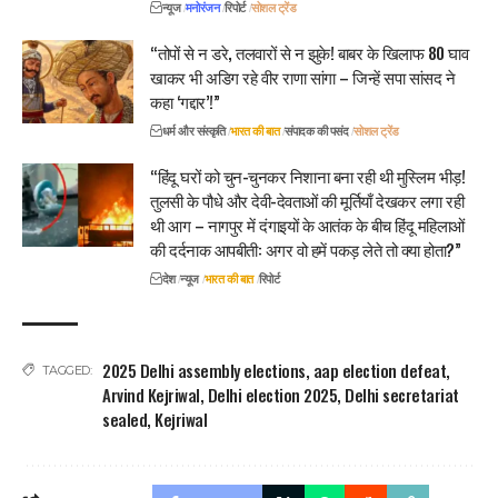
न्यूज
मनोरंजन
रिपोर्ट
सोशल ट्रेंड
“तोपों से न डरे, तलवारों से न झुके! बाबर के खिलाफ 80 घाव
खाकर भी अडिग रहे वीर राणा सांगा – जिन्हें सपा सांसद ने
कहा ‘गद्दार’!”
धर्म और संस्कृति
भारत की बात
संपादक की पसंद
सोशल ट्रेंड
“हिंदू घरों को चुन-चुनकर निशाना बना रही थी मुस्लिम भीड़!
तुलसी के पौधे और देवी-देवताओं की मूर्तियाँ देखकर लगा रही
थी आग – नागपुर में दंगाइयों के आतंक के बीच हिंदू महिलाओं
की दर्दनाक आपबीती: अगर वो हमें पकड़ लेते तो क्या होता?”
देश
न्यूज
भारत की बात
रिपोर्ट
2025 Delhi assembly elections
,
aap election defeat
,
TAGGED:
Arvind Kejriwal
,
Delhi election 2025
,
Delhi secretariat
sealed
,
Kejriwal