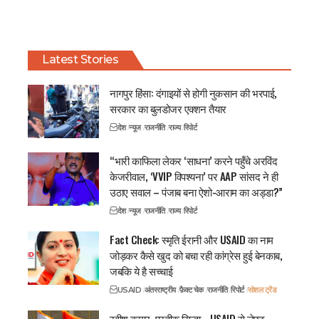
Latest Stories
नागपुर हिंसा: दंगाइयों से होगी नुकसान की भरपाई,
सरकार का बुलडोजर एक्शन तैयार
देश
न्यूज
राजनीति
राज्य
रिपोर्ट
“भारी काफिला लेकर ‘साधना’ करने पहुँचे अरविंद
केजरीवाल, ‘VVIP विपश्यना’ पर AAP सांसद ने ही
उठाए सवाल – पंजाब बना ऐशो-आराम का अड्डा?”
देश
न्यूज
राजनीति
राज्य
रिपोर्ट
Fact Check: स्मृति ईरानी और USAID का नाम
जोड़कर कैसे खुद को बचा रही कांग्रेस हुई बेनकाब,
जबकि ये है सच्चाई
USAID
अंतरराष्ट्रीय
फ़ैक्ट चेक
राजनीति
रिपोर्ट
सोशल ट्रेंड
रवीश कुमार, प्रतीक सिन्हा… USAID से लेफ्ट-