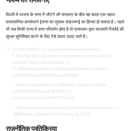
दिल्ली में भाजपा के सत्ता में लौटने की संभावना के बीच यह कदम एक सहज
प्रशासनिक हस्तांतरण (सत्ता का सुचारू संक्रमण) का हिस्सा हो सकता है। पहले
भी जब किसी राज्य में सत्ता परिवर्तन होता है तो प्रशासन द्वारा सरकारी रिकॉर्ड की
सुरक्षा सुनिश्चित करने के लिए ऐसे कदम उठाए जाते हैं।
HUGE: Delhi’s LG issues immediate orders:
1. No File, Document, or Hardware can be taken
out of Delhi’s Secretariat
2. All Bureaucrats have been ordered to reach
Secretariat as soon as possible.
~ More corruption of Kejriwal’s Tenure will be
EXPOSED in coming times
pic.twitter.com/e8Vm7WfpIz
— NewsSpectrumAnalyzer (The News Updates
)
(@Bharat_Analyzer)
February 8, 2025
राजनीतिक प्रतिक्रिया