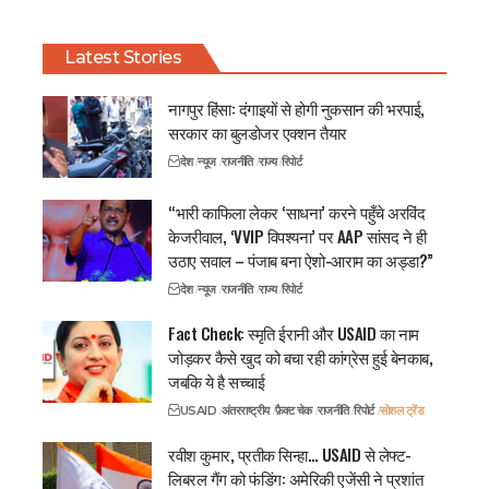
Latest Stories
नागपुर हिंसा: दंगाइयों से होगी नुकसान की भरपाई,
सरकार का बुलडोजर एक्शन तैयार
देश
न्यूज
राजनीति
राज्य
रिपोर्ट
“भारी काफिला लेकर ‘साधना’ करने पहुँचे अरविंद
केजरीवाल, ‘VVIP विपश्यना’ पर AAP सांसद ने ही
उठाए सवाल – पंजाब बना ऐशो-आराम का अड्डा?”
देश
न्यूज
राजनीति
राज्य
रिपोर्ट
Fact Check: स्मृति ईरानी और USAID का नाम
जोड़कर कैसे खुद को बचा रही कांग्रेस हुई बेनकाब,
जबकि ये है सच्चाई
USAID
अंतरराष्ट्रीय
फ़ैक्ट चेक
राजनीति
रिपोर्ट
सोशल ट्रेंड
रवीश कुमार, प्रतीक सिन्हा… USAID से लेफ्ट-
लिबरल गैंग को फंडिंग: अमेरिकी एजेंसी ने प्रशांत