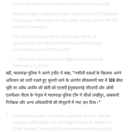
Sorry to spoil your planned Udta Assam party!
Because
@Goalpara_Police
destroyed 170 Bighas
of poppy cultivation in the Char areas worth ₹27.20
crore in January.
So next time you think of drugs, think of
@assampolice
first.
#AssamAgainstDrugs
pic.twitter.com/JPt9IoxsKJ
— Himanta Biswa Sarma (@himantabiswa)
February 2, 2025
वहीं, ग्वालपाड़ा पुलिस ने अपने ट्वीट में कहा, “नशीली दवाओं के खिलाफ अपने
अभियान को जारी रखते हुए चुनारी थाने के अंतर्गत सीतलमारी चार में 100 बीघा
भूमि पर अवैध अफीम की खेती को एएसपी (मुख्यालय) जीएलपी और ओसी
एलपीआर पीएस के नेतृत्व में ग्वालपाड़ा पुलिस टीम ने सीओ लखीपुर, आबकारी
निरीक्षक और अन्य अधिकारियों की मौजूदगी में नष्ट कर दिया।”
Continuing with our drive against drug’s, Illegal
poppy cultivation on 100 bigha land at Sitalmari
Char under Chunari PS have been destroyed by