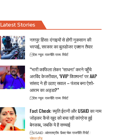
Latest Stories
नागपुर हिंसा: दंगाइयों से होगी नुकसान की
भरपाई, सरकार का बुलडोजर एक्शन तैयार
देश
न्यूज
राजनीति
राज्य
रिपोर्ट
“भारी काफिला लेकर ‘साधना’ करने पहुँचे
अरविंद केजरीवाल, ‘VVIP विपश्यना’ पर AAP
सांसद ने ही उठाए सवाल – पंजाब बना ऐशो-
आराम का अड्डा?”
देश
न्यूज
राजनीति
राज्य
रिपोर्ट
Fact Check: स्मृति ईरानी और USAID का नाम
जोड़कर कैसे खुद को बचा रही कांग्रेस हुई
बेनकाब, जबकि ये है सच्चाई
USAID
अंतरराष्ट्रीय
फ़ैक्ट चेक
राजनीति
रिपोर्ट
सोशल ट्रेंड