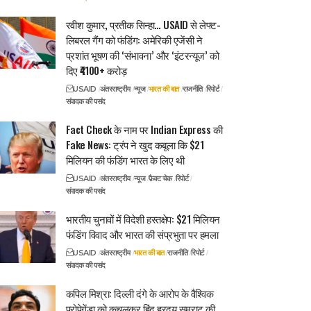
रवीश कुमार, प्रतीक सिन्हा… USAID से लेफ्ट-
लिबरल गैंग को फंडिंग: अमेरिकी एजेंसी ने
प्रशांत भूषण की ‘संभावना’ और ‘इंटरन्यूज’ को
दिए ₹4100+ करोड़
USAID
अंतरराष्ट्रीय
न्यूज
भारत की बात
राजनीति
रिपोर्ट
संपादक की पसंद
Fact Check के नाम पर Indian Express की
Fake News: ट्रंप ने खुद कबूला कि $21
मिलियन की फंडिंग भारत के लिए थी
USAID
अंतरराष्ट्रीय
न्यूज
फ़ैक्ट चेक
रिपोर्ट
संपादक की पसंद
भारतीय चुनावों में विदेशी हस्तक्षेप: $21 मिलियन
फंडिंग विवाद और भारत की संप्रभुता पर हमला
USAID
अंतरराष्ट्रीय
भारत की बात
राजनीति
रिपोर्ट
संपादक की पसंद
कपिल मिश्रा: दिल्ली दंगे के आरोप के वैश्विक
प्रोपेगेंडा को कुचलकर हिंदू ह्रदय सम्राट की