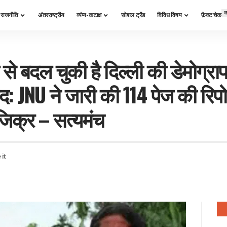
क
राजनीति
अंतरराष्ट्रीय
व्यंग्य-कटाक्ष
सोशल ट्रेंड
विविध विषय
फ़ैक्ट चेक
पैठ से बदल चुकी है दिल्ली की डेमोग्रा
: JNU ने जारी की 114 पेज की रिपोर
िक्र – सत्यमंच