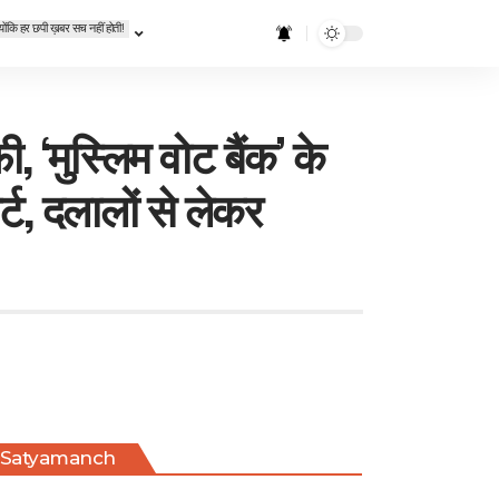
्योंकि हर छपी ख़बर सच नहीं होती!
फी, ‘मुस्लिम वोट बैंक’ के
्ट, दलालों से लेकर
Satyamanch