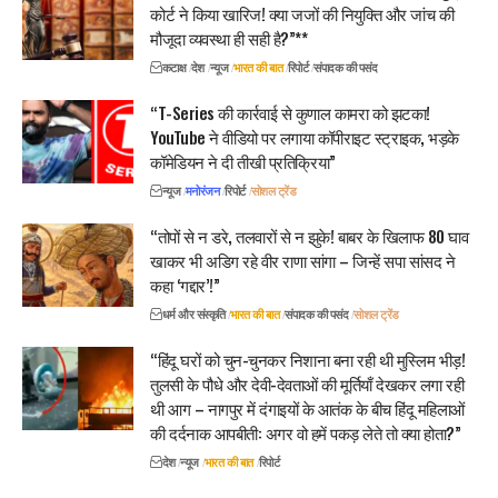
कोर्ट ने किया खारिज! क्या जजों की नियुक्ति और जांच की
मौजूदा व्यवस्था ही सही है?”**
कटाक्ष
देश
न्यूज
भारत की बात
रिपोर्ट
संपादक की पसंद
“T-Series की कार्रवाई से कुणाल कामरा को झटका!
YouTube ने वीडियो पर लगाया कॉपीराइट स्ट्राइक, भड़के
कॉमेडियन ने दी तीखी प्रतिक्रिया”
न्यूज
मनोरंजन
रिपोर्ट
सोशल ट्रेंड
“तोपों से न डरे, तलवारों से न झुके! बाबर के खिलाफ 80 घाव
खाकर भी अडिग रहे वीर राणा सांगा – जिन्हें सपा सांसद ने
कहा ‘गद्दार’!”
धर्म और संस्कृति
भारत की बात
संपादक की पसंद
सोशल ट्रेंड
“हिंदू घरों को चुन-चुनकर निशाना बना रही थी मुस्लिम भीड़!
तुलसी के पौधे और देवी-देवताओं की मूर्तियाँ देखकर लगा रही
थी आग – नागपुर में दंगाइयों के आतंक के बीच हिंदू महिलाओं
की दर्दनाक आपबीती: अगर वो हमें पकड़ लेते तो क्या होता?”
देश
न्यूज
भारत की बात
रिपोर्ट