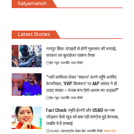
Satyamanch
Latest Stories
नागपुर हिंसा: दंगाइयों से होगी नुकसान की भरपाई,
सरकार का बुलडोजर एक्शन तैयार
देश
न्यूज
राजनीति
राज्य
रिपोर्ट
“भारी काफिला लेकर ‘साधना’ करने पहुँचे अरविंद
केजरीवाल, ‘VVIP विपश्यना’ पर AAP सांसद ने ही
उठाए सवाल – पंजाब बना ऐशो-आराम का अड्डा?”
देश
न्यूज
राजनीति
राज्य
रिपोर्ट
Fact Check: स्मृति ईरानी और USAID का नाम
जोड़कर कैसे खुद को बचा रही कांग्रेस हुई बेनकाब,
जबकि ये है सच्चाई
USAID
अंतरराष्ट्रीय
फ़ैक्ट चेक
राजनीति
रिपोर्ट
सोशल ट्रेंड