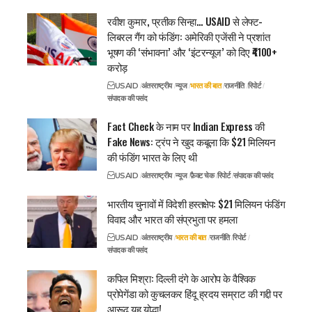
रवीश कुमार, प्रतीक सिन्हा… USAID से लेफ्ट-
लिबरल गैंग को फंडिंग: अमेरिकी एजेंसी ने प्रशांत
भूषण की ‘संभावना’ और ‘इंटरन्यूज’ को दिए ₹4100+
करोड़
USAID
अंतरराष्ट्रीय
न्यूज
भारत की बात
राजनीति
रिपोर्ट
संपादक की पसंद
Fact Check के नाम पर Indian Express की
Fake News: ट्रंप ने खुद कबूला कि $21 मिलियन
की फंडिंग भारत के लिए थी
USAID
अंतरराष्ट्रीय
न्यूज
फ़ैक्ट चेक
रिपोर्ट
संपादक की पसंद
भारतीय चुनावों में विदेशी हस्तक्षेप: $21 मिलियन फंडिंग
विवाद और भारत की संप्रभुता पर हमला
USAID
अंतरराष्ट्रीय
भारत की बात
राजनीति
रिपोर्ट
संपादक की पसंद
कपिल मिश्रा: दिल्ली दंगे के आरोप के वैश्विक
प्रोपेगेंडा को कुचलकर हिंदू ह्रदय सम्राट की गद्दी पर
आरूढ़ यह योद्धा!