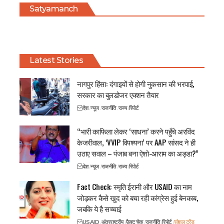
Satyamanch
Latest Stories
नागपुर हिंसा: दंगाइयों से होगी नुकसान की भरपाई,
सरकार का बुलडोजर एक्शन तैयार
देश
न्यूज
राजनीति
राज्य
रिपोर्ट
“भारी काफिला लेकर ‘साधना’ करने पहुँचे अरविंद
केजरीवाल, ‘VVIP विपश्यना’ पर AAP सांसद ने ही
उठाए सवाल – पंजाब बना ऐशो-आराम का अड्डा?”
देश
न्यूज
राजनीति
राज्य
रिपोर्ट
Fact Check: स्मृति ईरानी और USAID का नाम
जोड़कर कैसे खुद को बचा रही कांग्रेस हुई बेनकाब,
जबकि ये है सच्चाई
USAID
अंतरराष्ट्रीय
फ़ैक्ट चेक
राजनीति
रिपोर्ट
सोशल ट्रेंड