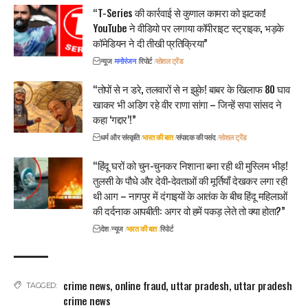
“T-Series की कार्रवाई से कुणाल कामरा को झटका!
YouTube ने वीडियो पर लगाया कॉपीराइट स्ट्राइक, भड़के
कॉमेडियन ने दी तीखी प्रतिक्रिया”
न्यूज
मनोरंजन
रिपोर्ट
सोशल ट्रेंड
“तोपों से न डरे, तलवारों से न झुके! बाबर के खिलाफ 80 घाव
खाकर भी अडिग रहे वीर राणा सांगा – जिन्हें सपा सांसद ने
कहा ‘गद्दार’!”
धर्म और संस्कृति
भारत की बात
संपादक की पसंद
सोशल ट्रेंड
“हिंदू घरों को चुन-चुनकर निशाना बना रही थी मुस्लिम भीड़!
तुलसी के पौधे और देवी-देवताओं की मूर्तियाँ देखकर लगा रही
थी आग – नागपुर में दंगाइयों के आतंक के बीच हिंदू महिलाओं
की दर्दनाक आपबीती: अगर वो हमें पकड़ लेते तो क्या होता?”
देश
न्यूज
भारत की बात
रिपोर्ट
crime news
,
online fraud
,
uttar pradesh
,
uttar pradesh
TAGGED:
crime news