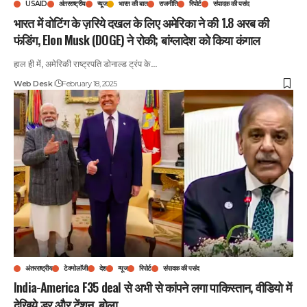
USAID
अंतरराष्ट्रीय
न्यूज
भारत की बात
राजनीति
रिपोर्ट
संपादक की पसंद
भारत में वोटिंग के ज़रिये दखल के लिए अमेरिका ने की 1.8 अरब की
फंडिंग, Elon Musk (DOGE) ने रोकी; बांग्लादेश को किया कंगाल
हाल ही में, अमेरिकी राष्ट्रपति डोनाल्ड ट्रंप के
…
Web Desk
February 18, 2025
अंतरराष्ट्रीय
टेक्नोलॉजी
देश
न्यूज
रिपोर्ट
संपादक की पसंद
India-America F35 deal से अभी से कांपने लगा पाकिस्तान, वीडियो में
देखिये डर और टेंशन, बोला…