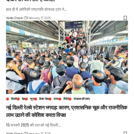
हाल ही में अमेरिकी राष्ट्रपति डोनाल्ड ट्रंप ने
…
Web Desk
February 17, 2025
दिल्ली
देश
न्यूज
फ़ैक्ट चेक
राज्य
रिपोर्ट
संपादक की पसंद
नई दिल्ली रेलवे स्टेशन भगदड़: कारण, प्रशासनिक चूक और राजनीतिक
लाभ उठाने की कोशिश करता विपक्ष
15 फरवरी 2025 की रात को नई दिल्ली
…
Web Desk
February 17, 2025