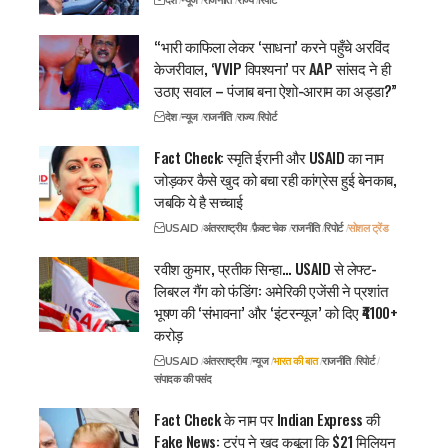
“भारी काफिला लेकर ‘साधना’ करने पहुँचे अरविंद
केजरीवाल, ‘VVIP विपश्यना’ पर AAP सांसद ने ही
उठाए सवाल – पंजाब बना ऐशो-आराम का अड्डा?”
देश
न्यूज
राजनीति
राज्य
रिपोर्ट
Fact Check: स्मृति ईरानी और USAID का नाम
जोड़कर कैसे खुद को बचा रही कांग्रेस हुई बेनकाब,
जबकि ये है सच्चाई
USAID
अंतरराष्ट्रीय
फ़ैक्ट चेक
राजनीति
रिपोर्ट
सोशल ट्रेंड
रवीश कुमार, प्रतीक सिन्हा… USAID से लेफ्ट-
लिबरल गैंग को फंडिंग: अमेरिकी एजेंसी ने प्रशांत
भूषण की ‘संभावना’ और ‘इंटरन्यूज’ को दिए ₹4100+
करोड़
USAID
अंतरराष्ट्रीय
न्यूज
भारत की बात
राजनीति
रिपोर्ट
संपादक की पसंद
Fact Check के नाम पर Indian Express की
Fake News: ट्रंप ने खुद कबूला कि $21 मिलियन