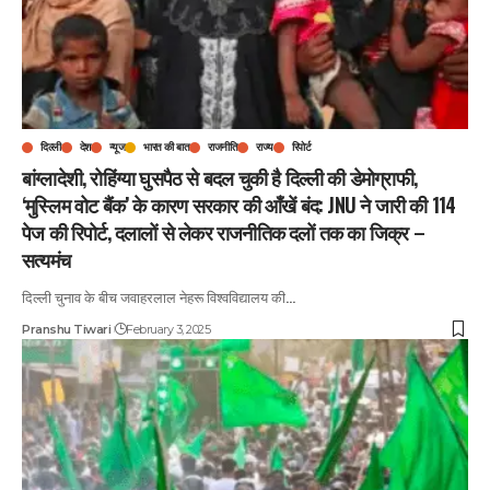
दिल्ली
देश
न्यूज
भारत की बात
राजनीति
राज्य
रिपोर्ट
बांग्लादेशी, रोहिंग्या घुसपैठ से बदल चुकी है दिल्ली की डेमोग्राफी,
‘मुस्लिम वोट बैंक’ के कारण सरकार की आँखें बंद: JNU ने जारी की 114
पेज की रिपोर्ट, दलालों से लेकर राजनीतिक दलों तक का जिक्र –
सत्यमंच
दिल्ली चुनाव के बीच जवाहरलाल नेहरू विश्वविद्यालय की
…
Pranshu Tiwari
February 3, 2025