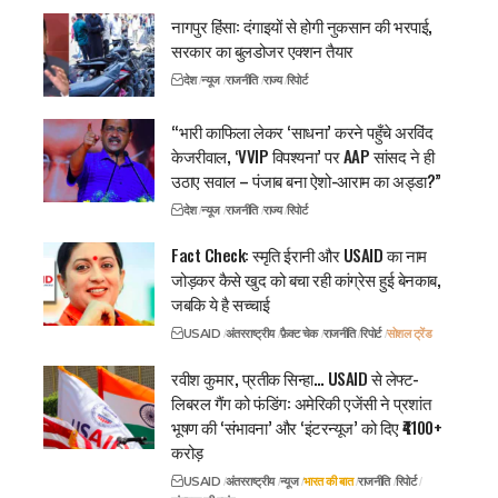
नागपुर हिंसा: दंगाइयों से होगी नुकसान की भरपाई,
सरकार का बुलडोजर एक्शन तैयार
देश
न्यूज
राजनीति
राज्य
रिपोर्ट
“भारी काफिला लेकर ‘साधना’ करने पहुँचे अरविंद
केजरीवाल, ‘VVIP विपश्यना’ पर AAP सांसद ने ही
उठाए सवाल – पंजाब बना ऐशो-आराम का अड्डा?”
देश
न्यूज
राजनीति
राज्य
रिपोर्ट
Fact Check: स्मृति ईरानी और USAID का नाम
जोड़कर कैसे खुद को बचा रही कांग्रेस हुई बेनकाब,
जबकि ये है सच्चाई
USAID
अंतरराष्ट्रीय
फ़ैक्ट चेक
राजनीति
रिपोर्ट
सोशल ट्रेंड
रवीश कुमार, प्रतीक सिन्हा… USAID से लेफ्ट-
लिबरल गैंग को फंडिंग: अमेरिकी एजेंसी ने प्रशांत
भूषण की ‘संभावना’ और ‘इंटरन्यूज’ को दिए ₹4100+
करोड़
USAID
अंतरराष्ट्रीय
न्यूज
भारत की बात
राजनीति
रिपोर्ट